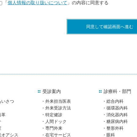
「
個人情報の取り扱いについて
」の内容に同意する
受診案内
診療科・部門
あいさつ
外来担当医表
総合内科
外来受診方法
循環器内科
沿革
特定健診
消化器内科
介
人間ドック
糖尿病内科
室
専門外来
整形外科
設オアシス
在宅サービス
眼科