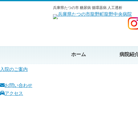
Menu
Menu
兵庫県たつの市 糖尿病 循環器病 人工透析
ホーム
病院紹介
受診案内
診療科・部門
入院案内
求人情報
ホーム
病院紹
外来担当医
入院のご案内
お電話
お問い合わせ
アクセス