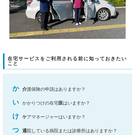
在宅サービスをご利用される前に知っておきたい
こと
か
介
護保険の申請はありますか？
い
かかりつけの在宅
医
はいますか？
け
ケ
アマネージャーはいますか？
つ
通
院している病院または診療所はありますか？