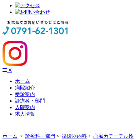
✕
ホーム
病院紹介
受診案内
診療科・部門
入院案内
求人情報
ホーム
>
診療科・部門
>
循環器内科
>
心臓カテーテル検