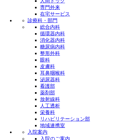
人間ドック
専門外来
在宅サービス
診療科・部門
総合内科
循環器内科
消化器内科
糖尿病内科
整形外科
眼科
皮膚科
耳鼻咽喉科
泌尿器科
看護部
薬剤部
放射線科
人工透析
栄養科
リハビリテーション部
地域連携室
入院案内
入院のご案内